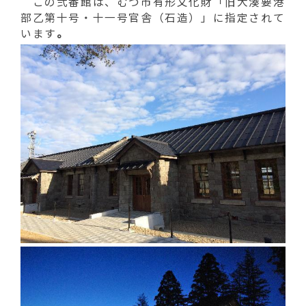
動
この弐番館は、むつ市有形文化財「旧大湊要港
す
部乙第十号・十一号官舎（石造）」に指定されて
る
います
。