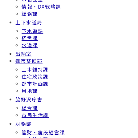
情報・DX戦略課
総務課
上下水道局
下水道課
経営課
水道課
出納室
都市整備部
土木維持課
住宅政策課
都市計画課
用地課
脇野沢庁舎
総合課
市民生活課
財務部
管財・施設経営課