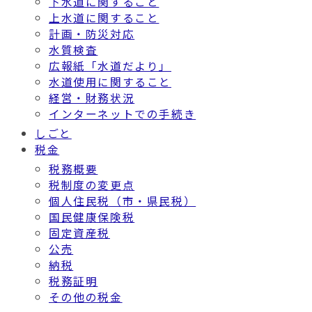
下水道に関すること
上水道に関すること
計画・防災対応
水質検査
広報紙「水道だより」
水道使用に関すること
経営・財務状況
インターネットでの手続き
しごと
税金
税務概要
税制度の変更点
個人住民税（市・県民税）
国民健康保険税
固定資産税
公売
納税
税務証明
その他の税金