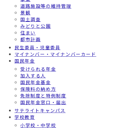
道路施設等の維持管理
景観
国土調査
みどりと公園
住まい
都市計画
民生委員・児童委員
マイナンバー・マイナンバーカード
国民年金
受けられる年金
加入する人
国民年金基金
保険料の納め方
免除制度と特例制度
国民年金窓口・届出
サテライトキャンパス
学校教育
小学校・中学校