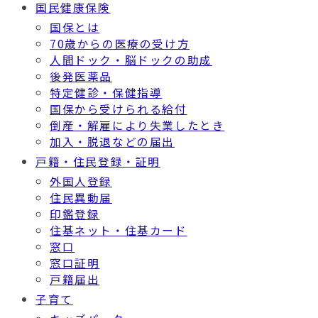
国民健康保険
国保とは
70歳からの医療の受け方
人間ドック・脳ドックの助成
後発医薬品
特定健診・保健指導
国保から受けられる給付
倒産・解雇により失業したとき
加入・脱退などの届出
戸籍・住民登録・証明
外国人登録
住民異動届
印鑑登録
住基ネット・住基カード
窓口
窓口証明
戸籍届出
子育て