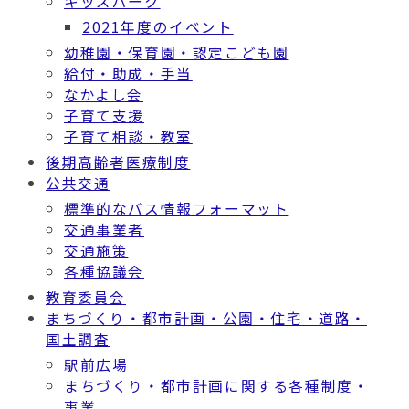
キッズパーク
2021年度のイベント
幼稚園・保育園・認定こども園
給付・助成・手当
なかよし会
子育て支援
子育て相談・教室
後期高齢者医療制度
公共交通
標準的なバス情報フォーマット
交通事業者
交通施策
各種協議会
教育委員会
まちづくり・都市計画・公園・住宅・道路・
国土調査
駅前広場
まちづくり・都市計画に関する各種制度・
事業