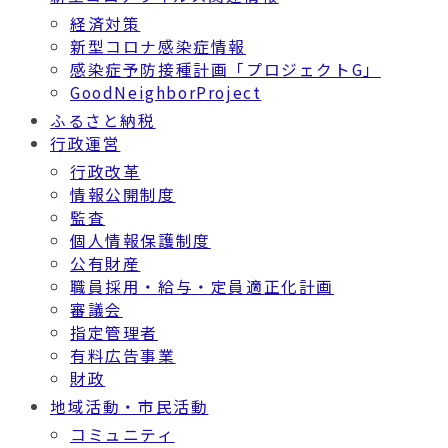
経済対策
新型コロナ感染症情報
感染症予防接種計画「プロジェクトG」
GoodNeighborProject
ふるさと納税
行政運営
行政改革
情報公開制度
監査
個人情報保護制度
公有財産
職員採用・給与・定員適正化計画
審議会
指定管理者
有料広告事業
財政
地域活動・市民活動
コミュニティ