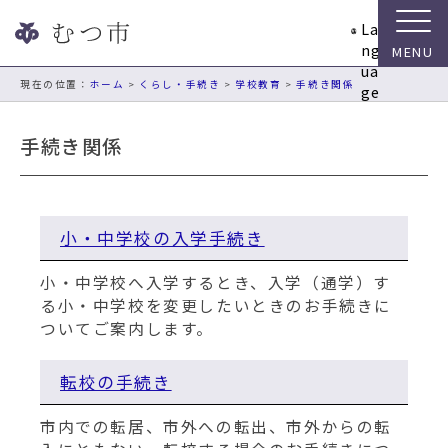
ナ
La
ビ
ng
ゲ
ua
ー
現在の位置：
ホーム
>
くらし・手続き
>
学校教育
>
手続き関係
ge
シ
ョ
手続き関係
ン
ス
キ
ッ
小・中学校の入学手続き
プ
メ
小・中学校へ入学するとき、入学（通学）す
ニ
る小・中学校を変更したいときのお手続きに
ュ
ついてご案内します。
ー
本
文
転校の手続き
へ
移
市内での転居、
市外への転出、市外からの転