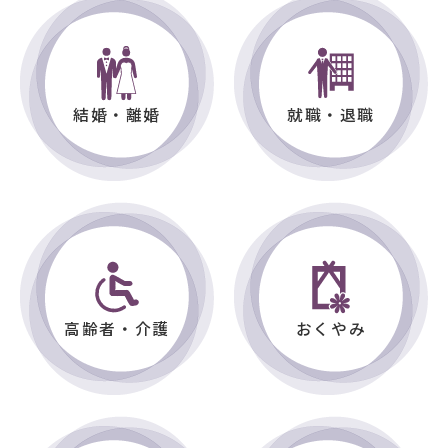
2026年08月05日
プレスリリース
こどもみらい部こども家庭課
【プレスリリース】放課後児童健全育成事業 ドローン教
室（ドローンプログラミング体験会）開催
結婚・離婚
就職・退職
2026年07月31日
プレスリリース
商工観光部観光・シティプロモーション課
【プレスリリース】台湾高雄市政府訪問団のむつ市役所
訪問ついて
2026年07月30日
プレスリリース
商工観光部観光・シティプロモーション課
【プレスリリース】高雄市青年局によるむつ市役所表敬
訪問について
高齢者・介護
おくやみ
総務部総務課
2026年07月29日
プレスリリース
【プレスリリース】職員の懲戒処分等について
2026年07月27日
プレスリリース
市民生活部市民スポーツ課