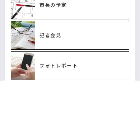
市長の予定
2026年07月21日
プレスリリース
商工観光部観光・シティプロモーション課
【プレスリリース】「むつ×地域・魅力最大化プロジェ
クト」の開始について
記者会見
2026年07月16日
プレスリリース
市民生活部市民スポーツ課
【プレスリリース】むつ卓翔会市長表敬訪問
フォトレポート
2026年07月14日
プレスリリース
市民生活部国スポ・障スポ推進課
【プレスリリース】青の煌めきあおもり国スポ「ヒバコ
ースター引渡式」について
むつ市議会
市民生活部環境政策課
2026年07月10日
プレスリリース
【プレスリリース】スポGOMI大会inむつ市の開催につい
て
むつ市長公式X（旧ツイッター）@mut
脇野沢庁舎総合課
2026年07月06日
プレスリリース