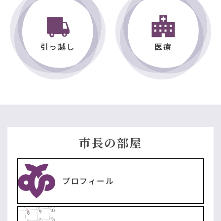
【プレスリリース】青森ワッツバスケットボール教室の
開催について
政策推進部企画課
2026年07月24日
プレスリリース
引っ越し
医療
【プレスリリース】下北総合開発期成同盟会重点要望書
の提出に係る知事面会について
教育委員会学校教育課
2026年07月22日
プレスリリース
【プレスリリース】教職員研修「不登校支援プログラム
Ⅱ」開催 ～岐阜市立草潤中学校から学ぶ不登校支援～
2026年07月21日
プレスリリース
市長の部屋
商工観光部観光・シティプロモーション課
【プレスリリース】「むつ市観光地域づくり戦略 」ワー
キンググループの開始について
プロフィール
政策推進部企画課
2026年07月21日
プレスリリース
【プレスリリース】令和８年度第１回「下北圏域定住自
立圏共生ビジョン懇談会」の開催について