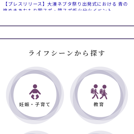
【プレスリリース】大湊ネブタ祭り出発式における 青の
煌めきあおもり国スポ・障スポ炬火分火イベント
健康福祉部福祉政策課
2026年08月06日
プレスリリース
【プレスリリース】下北BOUSAI ネットワーク義援金贈
呈式
ライフシーンから探す
市民生活部環境政策課
2026年08月05日
市役所からのお知らせ
【重要】指定ごみ袋（もえる・大サイズ）に関する臨時
措置を10月19日に解除します。
政策推進部交通政策課
2026年08月05日
市役所からのお知らせ
田名部まつり期間における路線バスの運行情報について
2026年08月05日
プレスリリース
妊娠・子育て
教育
こどもみらい部こども家庭課
【プレスリリース】放課後児童健全育成事業 防災教室 開
催