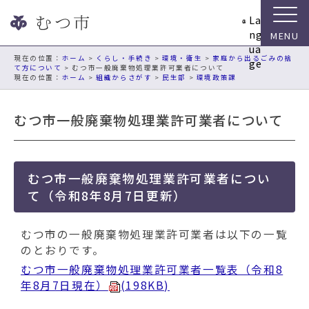
ナ
La
ビ
ng
ゲ
ua
ー
現在の位置：
ホーム
>
くらし・手続き
>
環境・衛生
>
家庭から出るごみの捨
ge
て方について
> むつ市一般廃棄物処理業許可業者について
シ
ホーム
>
組織からさがす
>
民生部
>
環境政策課
ョ
ン
むつ市一般廃棄物処理業許可業者について
ス
キ
ッ
プ
むつ市一般廃棄物処理業許可業者につい
メ
て（令和8年8月7日更新）
ニ
ュ
ー
むつ市の一般廃棄物処理業許可業者は以下の一覧
本
のとおりです。
文
むつ市一般廃棄物処理業許可業者一覧表（令和8
へ
年8月7日現在）
(198KB)
移