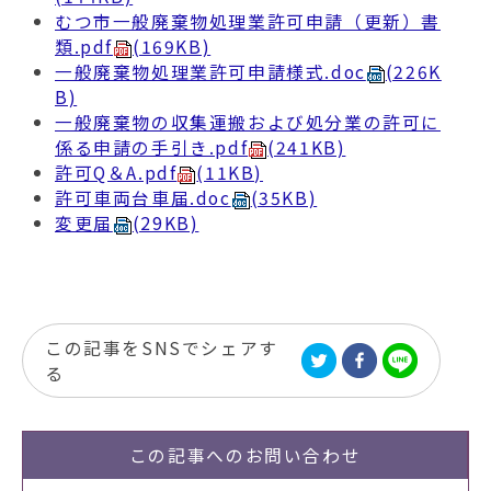
むつ市一般廃棄物処理業許可申請（更新）書
類.pdf
(169KB)
一般廃棄物処理業許可申請様式.doc
(226K
B)
一般廃棄物の収集運搬および処分業の許可に
係る申請の手引き.pdf
(241KB)
許可Q＆A.pdf
(11KB)
許可車両台車届.doc
(35KB)
変更届
(29KB)
この記事をSNSでシェアす
る
この記事への
お問い合わせ