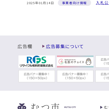
入札公
2025年01月14日
事業者向け情報
クリー
2024年11月29日
一般廃棄物処理施設
下北地
2024年04月08日
一般廃棄物処理施設
令和6
広告欄
広告募集について
2024年03月28日
交通安全情報
むつ運
2024年03月28日
交通安全情報
交通安
2024年03月13日
交通安全情報
入札公
2024年03月04日
ごみ処理計画・取組
む
ごみは
2024年01月10日
家庭から出るごみの捨て方について