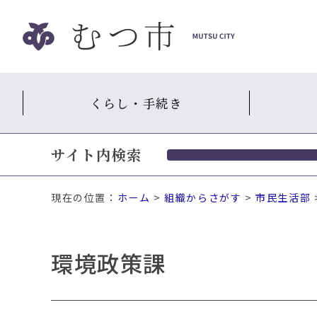
ナ
ビ
ゲ
ー
シ
くらし・手続き
ョ
ン
ス
サイト内検索
キ
ッ
プ
現在の位置：
ホーム
>
組織からさがす
>
市民生活部
メ
ニ
ュ
環境政策課
ー
本
文
へ