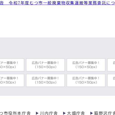
告 令和7年度むつ市一般廃棄物収集運搬等業務委託に
ンセンターしもきた（まさかーる）へごみを搬入するに
域一般廃棄物等処理施設「クリーンセンターしもきた」
年度の交通安全運動について
動公園交通広場について
全情報【令和7年6月末現在】
告 令和6年度むつ市一般廃棄物収集運搬等業務委託につ
つ市役所本庁舎
川内庁舎
大畑庁舎
脇野沢庁
適正に処理しましょう