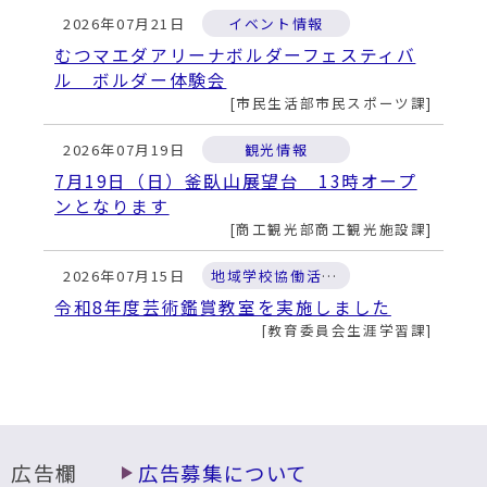
2026年07月21日
イベント情報
むつマエダアリーナボルダーフェスティバ
ル ボルダー体験会
市民生活部市民スポーツ課
2026年07月19日
観光情報
7月19日（日）釜臥山展望台 13時オープ
ンとなります
商工観光部商工観光施設課
2026年07月15日
地域学校協働活動推進事業
令和8年度芸術鑑賞教室を実施しました
教育委員会生涯学習課
2026年07月08日
むつ市ウェルネスパーク
ウェルネスはらっぱる（防災緑地）の利用
について
市民生活部市民スポーツ課
広告欄
広告募集について