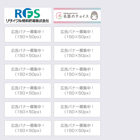
2026年07月03日
スポーツクラブ
むつ市内スポーツクラブ紹介
市民生活部市民スポーツ課
2026年07月03日
公民館イベント情報
第76回下北美術展（児童・生徒の部）展覧
会開催
教育委員会中央公民館
2026年06月30日
スポーツイベント
令和８年度 鹿島アントラーズサッカー教
室
市民生活部市民スポーツ課
2026年06月24日
二十歳の集い
令和9年むつ市二十歳の集い メッセージ披
露者募集
教育委員会生涯学習課