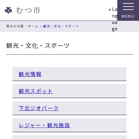
ナ
La
ビ
ng
ゲ
ua
ー
現在の位置：
ホーム
>
観光・文化・スポーツ
ge
シ
ョ
観光・文化・スポーツ
ン
ス
キ
ッ
観光情報
プ
メ
ニ
観光スポット
ュ
ー
下北ジオパーク
本
文
へ
レジャー・観光施設
移