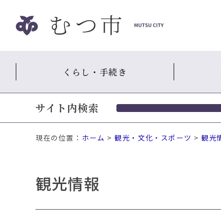
ナ
ビ
ゲ
ー
シ
くらし・手続き
ョ
ン
ス
サイト内検索
キ
ッ
プ
現在の位置：
ホーム
>
観光・文化・スポーツ
>
観光
メ
ニ
ュ
観光情報
ー
本
文
へ