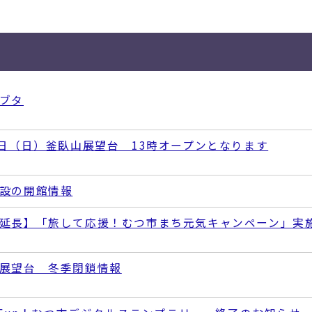
ブタ
9日（日）釜臥山展望台 13時オープンとなります
設の開館情報
延長】「旅して応援！むつ市まち元気キャンペーン」実
展望台 冬季閉鎖情報