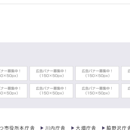
っぱの湯再開情報
っぱの湯お休み情報
ウンドお役立ちツール集
コミュニティセントー脇野沢温泉入浴施設利用時間変更
関連絡先一覧
の観光施設情報
観光遊覧船「夢の平成号」運航に係る安全情報
つ市役所本庁舎
川内庁舎
大畑庁舎
脇野沢庁