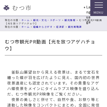
ナ
La
ビ
ng
ゲ
ua
ー
現在の位置：
ホーム
>
観光・文化・スポーツ
>
観光情報
> むつ市観光PR動画
ge
【光を放つアゲハチョウ】
シ
ホーム
>
組織からさがす
>
経済部
>
観光戦略課
ョ
ン
むつ市観光PR動画【光を放つアゲハチョ
ス
キ
ウ】
ッ
プ
メ
ニ
釜臥山展望台から見える夜景は、まるで宝石を
ュ
纏った蝶が羽を広げたように見え、国内初の世界
ー
夜景遺産にも認定されています。その貴重なアゲ
本
ハ蝶夜景をメインにタイムラプス映像を盛り込ん
文
だ、むつ市観光PR映像をご覧ください。
へ
夜景の美しさと併せて、自然や食、お祭り等と
移
連動した映像をコンパクトにまとめ、全国に発信