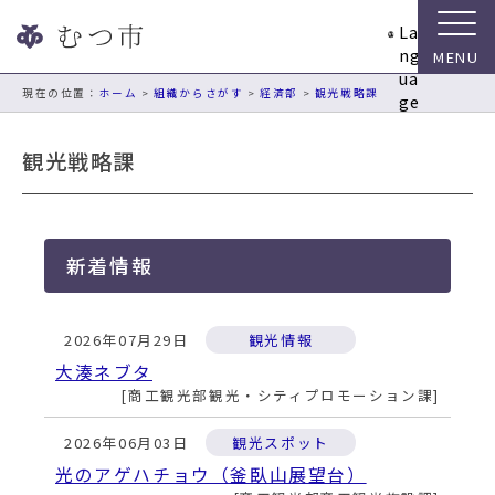
ナ
La
ビ
ng
ゲ
ua
ー
現在の位置：
ホーム
>
組織からさがす
>
経済部
>
観光戦略課
ge
シ
ョ
観光戦略課
ン
ス
キ
ッ
新着情報
プ
メ
ニ
2026年07月29日
観光情報
ュ
ー
大湊ネブタ
本
商工観光部観光・シティプロモーション課
文
へ
2026年06月03日
観光スポット
移
光のアゲハチョウ（釜臥山展望台）