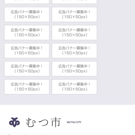
霊場恐山
経済部観光・シティプロモーション推進課
2022年03月30日
観光情報
新町「放生会」
2022年03月30日
政策・施策
「元気むつ市応援隊」設立しました！
経済部観光・シティプロモーション推進課
2022年03月30日
レジャー・観光施設
桜
2022年03月30日
レジャー・観光施設
川内川渓谷
経済部観光・シティプロモーション推進課
2022年03月30日
観光情報
川内八幡宮例大祭