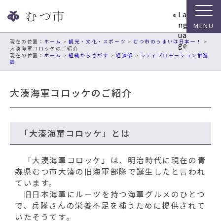
ナ
La
ビ
ng
ゲ
ua
ー
現在の位置：
ホーム
>
観光・文化・スポーツ
>
むつ市のうまいは日本一！
>
ge
大湊海軍コロッケのご紹介
シ
ホーム
>
組織からさがす
>
経済部
>
シティプロモーション推進
ョ
課
ン
ス
大湊海軍コロッケのご紹介
キ
ッ
プ
メ
「大湊海軍コロッケ」とは
ニ
ュ
「大湊海軍コロッケ」は、明治時代に現在の青
ー
森県むつ市大湊の旧海軍部隊で誕生したと言われ
本
ています。
文
旧日本海軍にルーツを持つ海軍グルメのひとつ
へ
で、兵隊さんの栄養不足を補うために提供されて
移
いたそうです。