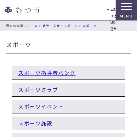
ナ
La
ビ
ng
ゲ
ua
ー
現在の位置：
ホーム
>
観光・文化・スポーツ
>
スポーツ
ge
シ
ョ
スポーツ
ン
ス
キ
ッ
スポーツ指導者バンク
プ
メ
ニ
スポーツクラブ
ュ
ー
スポーツイベント
本
文
へ
スポーツ施設
移