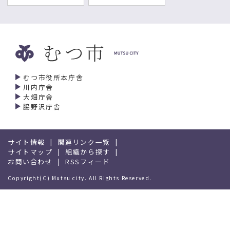
2026年04月03日
補助金
むつ市スポーツ振興事業運営費等補助金に
ついて
市民生活部市民スポーツ課
2026年03月16日
むつ市釜臥山スキー場
むつ市役所本庁舎
川内庁舎
むつ市釜臥山スキー場インフォメーション
大畑庁舎
市民生活部市民スポーツ課
脇野沢庁舎
2026年02月24日
スポーツカレンダー
令和7年度スポーツイベントのお知らせ
サイト情報
関連リンク一覧
市民生活部市民スポーツ課
サイトマップ
組織から探す
お問い合わせ
RSSフィード
2026年02月05日
学校施設開放
Copyright(C) Mutsu city. All Rights Reserved.
令和8年度前期 むつ市立学校体育施設開放
事業の利用者を募集します
市民生活部市民スポーツ課