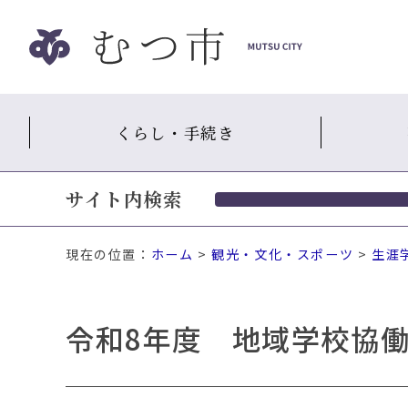
ナ
ビ
ゲ
ー
シ
くらし・手続き
ョ
ン
ス
サイト内検索
キ
ッ
プ
現在の位置：
ホーム
>
観光・文化・スポーツ
>
生涯
メ
ニ
ュ
令和8年度 地域学校協
ー
本
文
へ