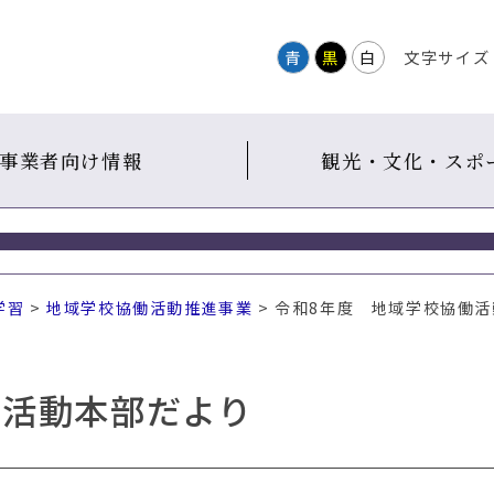
青
黒
白
文字サイズ
事業者向け情報
観光・文化・スポ
学習
>
地域学校協働活動推進事業
> 令和8年度 地域学校協働
働活動本部だより