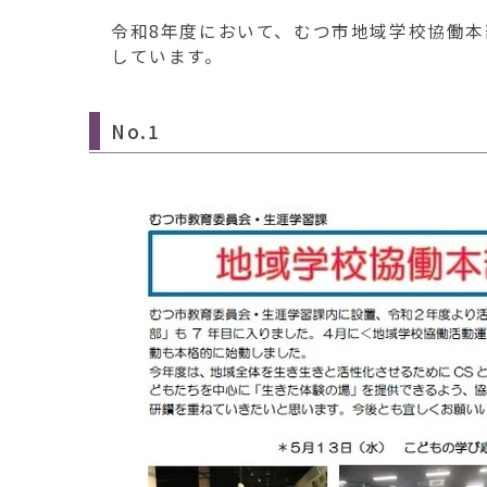
移
令和8年度において、むつ市地域学校協働
動
しています。
す
る
No.1