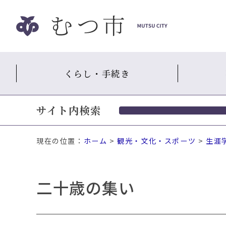
ナ
ビ
ゲ
ー
シ
くらし・手続き
ョ
ン
ス
サイト内検索
キ
ッ
プ
現在の位置：
ホーム
>
観光・文化・スポーツ
>
生涯
メ
ニ
ュ
二十歳の集い
ー
本
文
へ