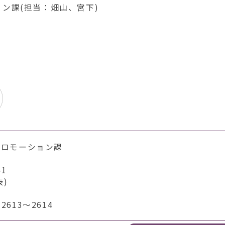
ン課(担当：畑山、宮下)
プロモーション課
1
表)
613～2614