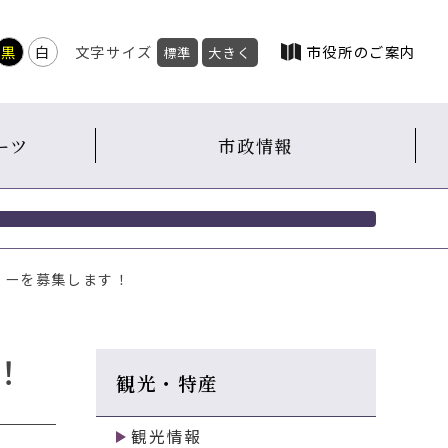
黒
白
文字サイズ
市役所のご案内
標準
大きく
ーツ
市政情報
ミリーを募集します！
！
観光・特産
観光情報