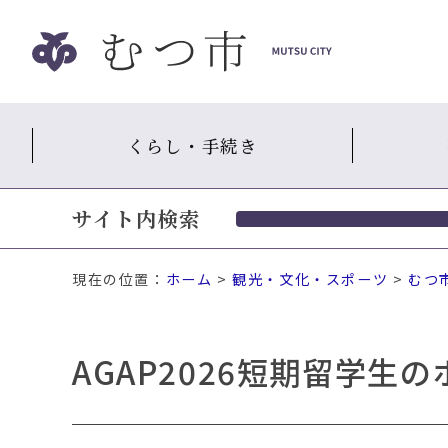
ナ
ビ
ゲ
ー
シ
ョ
くらし・手続き
ン
ス
キ
サイト内検索
ッ
プ
メ
現在の位置：
ホーム
>
観光・文化・スポーツ
>
むつ
ニ
ュ
ー
本
AGAP2026短期留学
文
へ
移