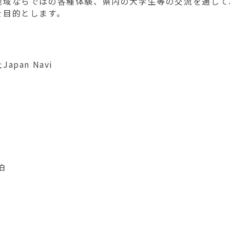
地域ならではの各種体験、県内の大学生等の交流を通して
を目的とします。
an Navi
泊