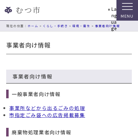
ナ
La
ビ
ng
ゲ
ua
ー
現在の位置：
ホーム
>
くらし・手続き
>
環境・衛生
>
事業者向け情報
ge
シ
ョ
事業者向け情報
ン
ス
キ
ッ
プ
事業者向け情報
メ
ニ
一般事業者向け情報
ュ
ー
事業所などから出るごみの処理
本
市指定ごみ袋への広告掲載募集
文
へ
移
廃棄物処理業者向け情報