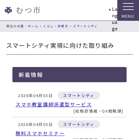
ナ
La
ビ
ng
ゲ
ua
ー
現在の位置：
ホーム
>
くらし・手続き
>
スマートシティ
ge
シ
ョ
スマートシティ実現に向けた取り組み
ン
ス
キ
ッ
新着情報
プ
メ
ニ
2026年04月03日
スマートシティ
ュ
ー
スマホ教室講師派遣型サービス
本
総務部情報・DX戦略課
文
へ
2026年04月03日
スマートシティ
移
無料スマホセミナー