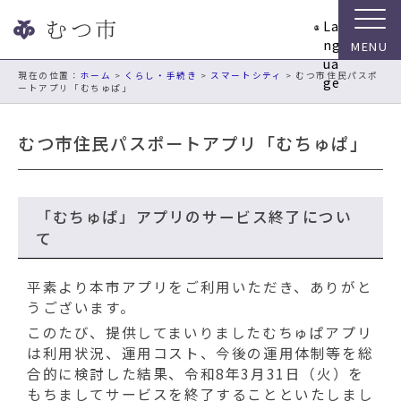
ナ
La
ビ
ng
ゲ
ua
ー
現在の位置：
ホーム
>
くらし・手続き
>
スマートシティ
> むつ市住民パスポ
ge
ートアプリ「むちゅぱ」
シ
ョ
ン
むつ市住民パスポートアプリ「むちゅぱ」
ス
キ
ッ
プ
「むちゅぱ」アプリのサービス終了につい
メ
て
ニ
ュ
平素より本市アプリをご利用いただき、ありがと
ー
うございます。
本
このたび、提供してまいりましたむちゅぱアプリ
文
は利用状況、運用コスト、今後の運用体制等を総
へ
合的に検討した結果、令和8年3月31日（火）を
移
もちましてサービスを終了することといたしまし