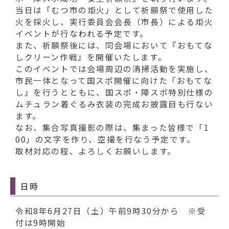
動
当日は「むつ市の炬火」として祈願祭で使用した
す
火を採火し、実行委員会会長（市長）による炬火
る
イベントが行なわれる予定です。
また、祈願祭後には、同会場において『おもてな
しクリーン作戦』を開催いたします。
このイベントでは会場周辺の清掃活動を実施し、
市民一体となって国スポ開催に向けた「おもてな
し」を行うとともに、国スポ・障スポ特別仕様の
ムチュラン着ぐるみ衣装の完成お披露目も行ない
ます。
なお、集合写真撮影の際は、集まった皆様で「1
00」の文字を作り、空撮を行なう予定です。
取材対応の程、よろしくお願いします。
日時
令和8年6月27日（土）午前9時30分から ※受
付は9時開始