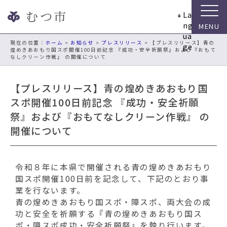
ナ
La
ビ
ng
ゲ
ua
ー
現在の位置：
ホーム
>
お知らせ
>
プレスリリース
> 【プレスリリース】青の
ge
煌めきあおもり国スポ開催100日前記念 『成功・安全祈願祭』および『おもて
シ
なしクリーン作戦』 の開催について
ョ
ン
【プレスリリース】青の煌めきあおもり国
ス
キ
スポ開催100日前記念 『成功・安全祈願
ッ
祭』および『おもてなしクリーン作戦』 の
プ
開催について
メ
ニ
ュ
令和８年に本県で開催される青の煌めきあおもり
ー
国スポ開催100日前を記念して、下記のとおり事
本
業を行ないます。
文
青の煌めきあおもり国スポ・障スポ、両大会の成
へ
功と安全を祈願する『青の煌めきあおもり国ス
移
ポ・障スポ成功・安全祈願祭』を執り行います。