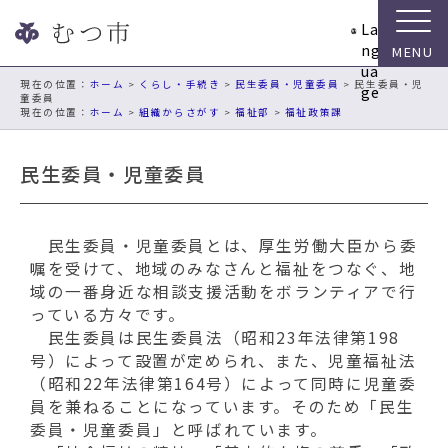
ナ
La
ビ
ng
ゲ
ua
ー
現在の位置：
ホーム
>
くらし・手続き
>
民生委員・児童委員
> 民生委員・児
ge
童委員
シ
ホーム
>
組織からさがす
>
福祉部
>
福祉政策課
ョ
ン
民生委員・児童委員
ス
キ
ッ
プ
民生委員・児童委員とは、厚生労働大臣から委
メ
嘱を受けて、地域のみなさんと福祉をつなぐ、地
ニ
域の一番身近な相談支援活動をボランティアで行
ュ
っている方々です。
ー
民生委員は民生委員法（昭和23年法律第198
本
号）によって設置が定められ、また、児童福祉法
文
（昭和22年法律第164号）によって同時に児童委
へ
員を兼ねることになっています。そのため「民生
移
委員・児童委員」と呼ばれています。