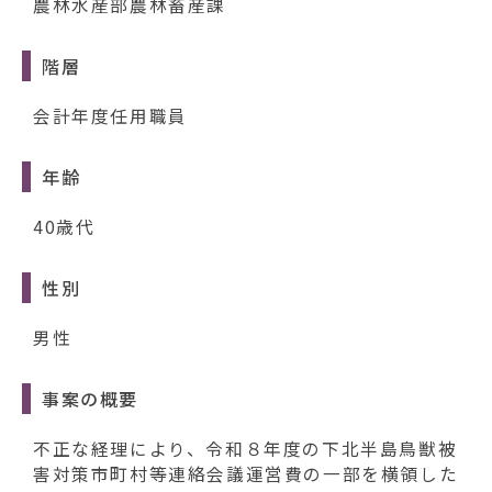
農林水産部農林畜産課
階層
会計年度任用職員
年齢
40歳代
性別
男性
事案の概要
不正な経理により、令和８年度の下北半島鳥獣被
害対策市町村等連絡会議運営費の一部を横領した