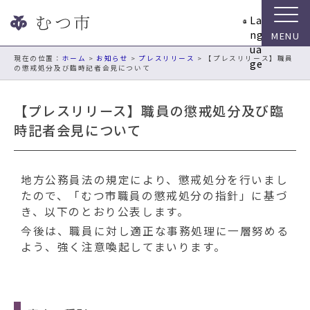
ナ
La
ビ
ng
ゲ
ua
ー
現在の位置：
ホーム
>
お知らせ
>
プレスリリース
> 【プレスリリース】職員
ge
の懲戒処分及び臨時記者会見について
シ
ョ
ン
【プレスリリース】職員の懲戒処分及び臨
ス
時記者会見について
キ
ッ
プ
地方公務員法の規定により、懲戒処分を行いまし
メ
たので、「むつ市職員の懲戒処分の指針」に基づ
ニ
き、以下のとおり公表します。
ュ
ー
今後は、職員に対し適正な事務処理に一層努める
本
よう、強く注意喚起してまいります。
文
へ
移