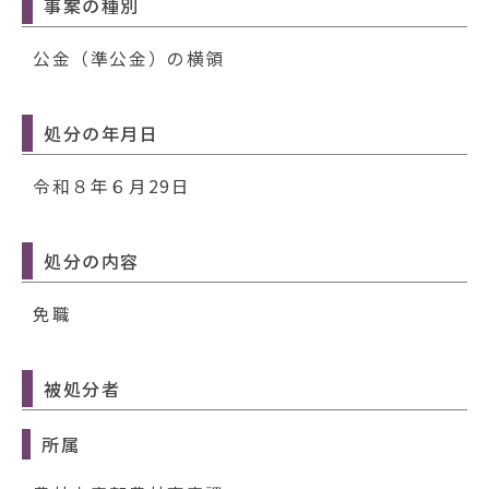
動
事案の種別
す
る
公金（準公金）の横領
処分の年月日
令和８年６月29日
処分の内容
免職
被処分者
所属