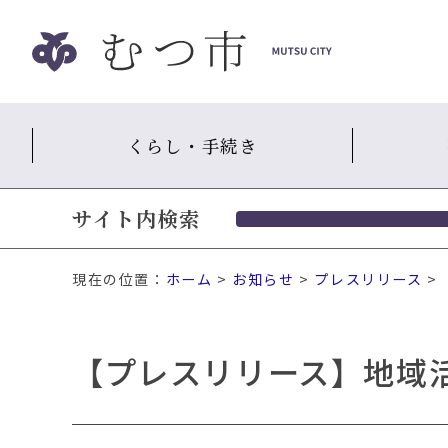
ナ
ビ
ゲ
ー
シ
くらし・手続き
ョ
ン
ス
サイト内検索
キ
ッ
プ
現在の位置：
ホーム
>
お知らせ
>
プレスリリース
>
メ
ニ
ュ
【プレスリリース】地域
ー
本
文
へ