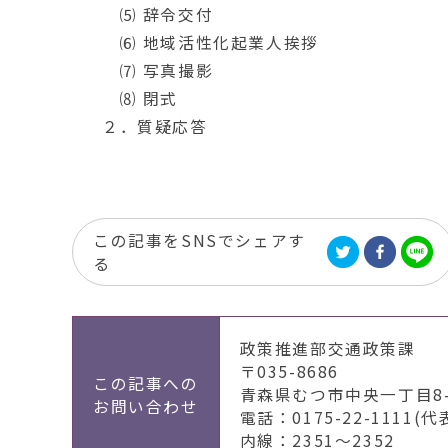
⑸ 辞令交付
⑹ 地域活性化起業人挨拶
⑺ 写真撮影
⑻ 閉式
２．質疑応答
この記事をSNSでシェアす
る
政策推進部交通政策課
〒035-8686
この記事への
青森県むつ市中央一丁目8-
お問い合わせ
電話：0175-22-1111(代
内線：2351～2352