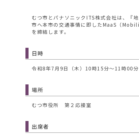
移
動
す
むつ市とパナソニックITS株式会社は、『
る
市へ本市の交通事情に即したMaaS（Mobili
を締結します。
日時
令和8年7月9日（木）10時15分～11時00分
場所
むつ市役所 第２応接室
出席者