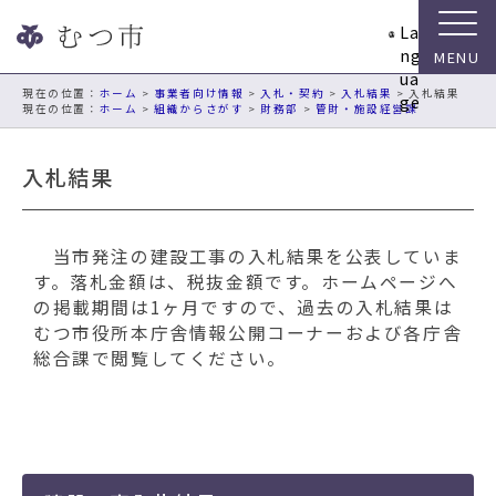
ナ
La
ビ
ng
ゲ
ua
ー
現在の位置：
ホーム
>
事業者向け情報
>
入札・契約
>
入札結果
> 入札結果
ge
ホーム
>
組織からさがす
>
財務部
>
管財・施設経営課
シ
ョ
ン
入札結果
ス
キ
ッ
当市発注の建設工事の入札結果を公表していま
プ
す。落札金額は、税抜金額です。ホームページへ
メ
の掲載期間は1ヶ月ですので、過去の入札結果は
ニ
むつ市役所本庁舎情報公開コーナーおよび各庁舎
ュ
総合課で閲覧してください。
ー
本
文
へ
移