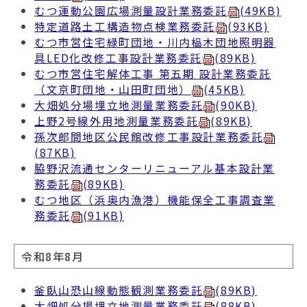
むつ運動公園広場測量設計業務委託
(49KB)
特定道路土工構造物点検業務委託
(93KB)
むつ市営住宅緑町団地・川内榀木団地照明器
具LED化改修工事設計業務委託
(89KB)
むつ市営住宅解体工事 第五期 設計業務委託
（文京町団地・山田町団地）
(45KB)
大畑処分場埋立地測量業務委託
(90KB)
上野2号線外用地測量業務委託
(89KB)
孫次郎間地区公民館改修工事設計業務委託
(87KB)
脇野沢流通センターリニューアル基本設計業
務委託
(89KB)
むつ地区（浜奥内漁港）機能保全工事調査業
務委託
(91KB)
令和8年8月
釜臥山恐山線動態観測業務委託
(89KB)
大畑処分場埋立地測量業務委託
(88KB)