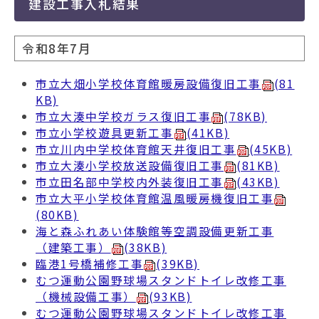
動
建設工事入札結果
す
る
令和8年7月
市立大畑小学校体育館暖房設備復旧工事
(81
KB)
市立大湊中学校ガラス復旧工事
(78KB)
市立小学校遊具更新工事
(41KB)
市立川内中学校体育館天井復旧工事
(45KB)
市立大湊小学校放送設備復旧工事
(81KB)
市立田名部中学校内外装復旧工事
(43KB)
市立大平小学校体育館温風暖房機復旧工事
(80KB)
海と森ふれあい体験館等空調設備更新工事
（建築工事）
(38KB)
臨港1号橋補修工事
(39KB)
むつ運動公園野球場スタンドトイレ改修工事
（機械設備工事）
(93KB)
むつ運動公園野球場スタンドトイレ改修工事