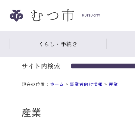
ナ
ビ
ゲ
ー
シ
くらし・手続き
ョ
ン
ス
サイト内検索
キ
ッ
プ
現在の位置：
ホーム
>
事業者向け情報
>
産業
メ
ニ
ュ
産業
ー
本
文
へ