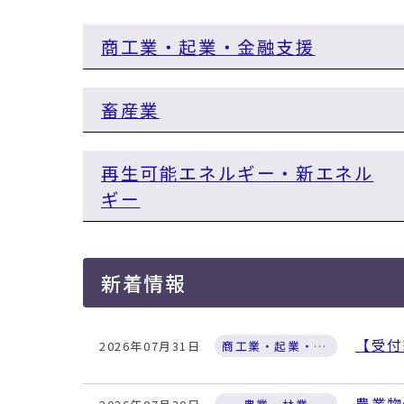
移
動
商工業・起業・金融支援
す
る
畜産業
再生可能エネルギー・新エネル
ギー
新着情報
【受付
2026年07月31日
商工業・起業・金融支援
農業物