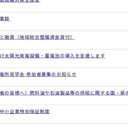
事録
と融資（地域総合整備資金貸付）
け太­陽光発電設­備・蓄電池­の導入を支­援します
電所見学会 参加者募集のお知らせ
者の皆様へ）燃料油や石油製品等の供給に関する国・県
中小企業特別保証制度