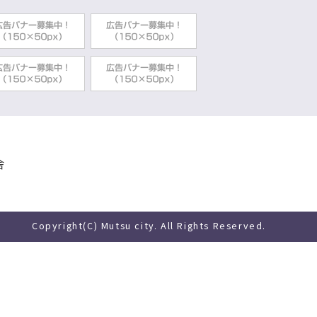
ついて（最終公表）
農業委員会事務局
農林水産部農林畜産課
農林水産部水産課
舎
農林水産部水産課
被災中小企業・小規模事業者支援について
商工観光部商工労政課
Copyright(C) Mutsu city. All Rights Reserved.
て
商工観光部商工労政課
商工観光部商工労政課