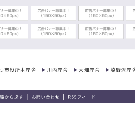
農業委員・農地利用最適化推進委員の募集状況の公表に
年度青森県有害鳥獣捕獲体制強化事業について
脇野沢水産物処理加工施設使用者決定について
脇野沢水産物処理加工施設使用者公募について
つ市役所本庁舎
川内庁舎
大畑庁舎
脇野沢庁
年度青森県東方沖を震源とする地震に伴う災害に関して
組織から探す
お問い合わせ
RSSフィード
ユーラステクニカルサービスとの企業立地協定締結につい
継に関する相談窓口