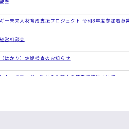
起業
ギー未来人材育成支援プロジェクト 令和8年度参加者募
経営相談会
（はかり）定期検査のお知らせ
ンウッドエナジー㈱との企業立地協定締結について
羽原子力発電所他見学会 参加者募集のお知らせ
を行う場合は、事前に許可の申請が必要です