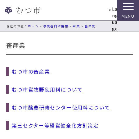
ナ
La
ビ
ng
ゲ
ua
ー
現在の位置：
ホーム
>
事業者向け情報
>
産業
>
畜産業
ge
シ
ョ
畜産業
ン
ス
キ
ッ
むつ市の畜産業
プ
メ
ニ
むつ市営牧野使用料について
ュ
ー
むつ市酪農研修センター使用料について
本
文
へ
第三セクター等経営健全化方針策定
移