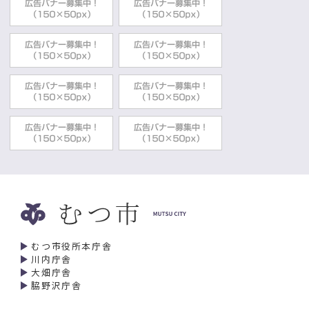
むつ市役所本庁舎
川内庁舎
大畑庁舎
脇野沢庁舎