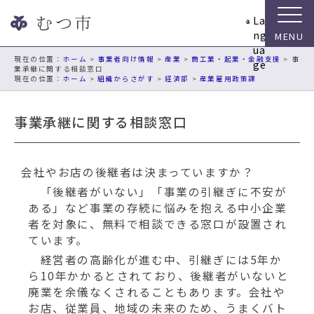
ナ
La
ビ
ng
ゲ
ua
ー
現在の位置：
ホーム
>
事業者向け情報
>
産業
>
商工業・起業・金融支援
> 事
ge
業承継に関する相談窓口
シ
ホーム
>
組織からさがす
>
経済部
>
産業雇用政策課
ョ
ン
事業承継に関する相談窓口
ス
キ
ッ
プ
会社やお店の後継者は決まっていますか？
メ
「後継者がいない」「事業の引継ぎに不安が
ニ
ある」など事業の存続に悩みを抱える中小企業
ュ
者を対象に、無料で相談できる窓口が設置され
ー
ています。
本
経営者の高齢化が進む中、引継ぎには5年か
文
ら10年かかるとされており、後継者がいないと
へ
廃業を余儀なくされることもあります。会社や
移
お店、従業員、地域の未来のため、うまくバト