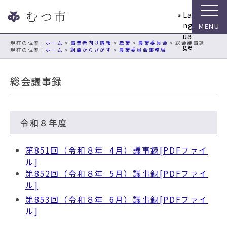
ナ
La
ビ
ng
ゲ
ua
ー
現在の位置：
ホーム
>
事業者向け情報
>
産業
>
農業委員会
> 総会議事録
ge
ホーム
>
組織からさがす
>
農業委員会事務局
シ
ョ
ン
総会議事録
ス
キ
ッ
プ
令和８年度
メ
ニ
第851回（令和８年 4月）議事録[PDFファイ
ュ
ル]​
ー
第852回（令和８年 5月）議事録[PDFファイ
本
ル]​
文
第853回（令和８年 6月）議事録[PDFファイ
へ
ル]​
移