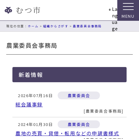
ナ
La
ビ
ng
ゲ
ua
ー
現在の位置：
ホーム
>
組織からさがす
>
農業委員会事務局
ge
シ
ョ
農業委員会事務局
ン
ス
キ
ッ
新着情報
プ
メ
ニ
2026年07月16日
農業委員会
ュ
ー
総会議事録
本
農業委員会事務局
文
へ
2024年01月30日
農業委員会
移
農地の売買・貸借・転用などの申請書様式