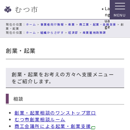
ナ
La
ビ
ng
ゲ
ua
ー
現在の位置：
ホーム
>
事業者向け情報
>
産業
>
商工業・起業・金融支援
> 創
ge
業・起業
シ
ホーム
>
組織からさがす
>
経済部
>
産業雇用政策課
ョ
ン
創業・起業
ス
キ
ッ
プ
創業・起業をお考えの方々へ支援メニュー
メ
をご紹介します。
ニ
ュ
ー
相談
本
文
創業・起業相談のワンストップ窓口
へ
むつ市創業相談ルーム
移
商工会議所による起業・創業支援