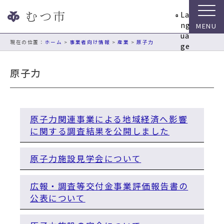
ナ
La
ビ
ng
ゲ
ua
ー
現在の位置：
ホーム
>
事業者向け情報
>
産業
>
原子力
ge
シ
ョ
原子力
ン
ス
キ
ッ
原子力関連事業による地域経済へ影響
プ
に関する調査結果を公開しました
メ
ニ
ュ
原子力施設見学会について
ー
本
広報・調査等交付金事業評価報告書の
文
公表について
へ
移