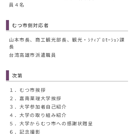
員４名
むつ市側対応者
山本市長、商工観光部長、観光・ｼﾃｨﾌﾟﾛﾓｰｼｮﾝ課
長
台湾高雄市派遣職員
次第
１．むつ市挨拶
２．嘉南薬理大学挨拶
３．大学参加者自己紹介
４．大学の取り組み紹介
５．大学からむつ市への感謝状贈呈
６．記念撮影