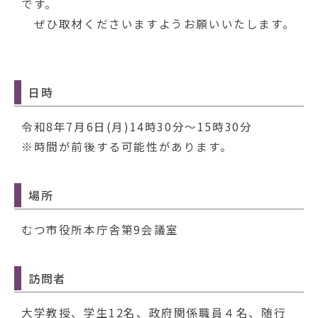
動
です。
す
ぜひ取材くださいますようお願いいたします。
る
日時
令和8年7月6日(月)14時30分～15時30分
※時間が前後する可能性があります。
場所
むつ市役所本庁舎第9会議室
訪問者
大学教授、学生12名、政府関係職員４名、随行