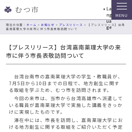
ナ
La
ビ
ng
ゲ
ua
ー
現在の位置：
ホーム
>
お知らせ
>
プレスリリース
> 【プレスリリース】台湾
ge
嘉南薬理大学の来市に伴う市長表敬訪問ついて
シ
ョ
ン
【プレスリリース】台湾嘉南薬理大学の来
ス
市に伴う市長表敬訪問ついて
キ
ッ
プ
台湾台南市の嘉南薬理大学の学生・教職員が、
メ
7月5日から10日までの日程で、地方創生に関す
ニ
る取組を学ぶため、むつ市を訪問されます。
ュ
ー
今回の来市は、当市から台湾高雄市へ派遣して
本
いる職員が嘉南薬理大学で実施した講義をきっか
文
けに実現したものです。
へ
滞在中には、市長を訪問し、嘉南薬理大学にお
移
ける地方創生に関する取組をご紹介いただく予定