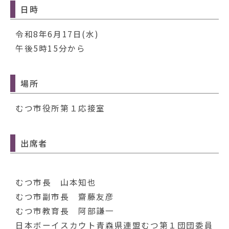
動
日時
す
る
令和8年6月17日(水)
午後5時15分から
場所
むつ市役所第１応接室
出席者
むつ市長 山本知也
むつ市副市長 齋藤友彦
むつ市教育長 阿部謙一
日本ボーイスカウト青森県連盟むつ第１団団委員