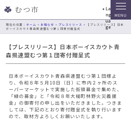
ナ
La
ビ
ng
ゲ
ua
ー
現在の位置：
ホーム
>
お知らせ
>
プレスリリース
> 【プレスリリース】日本
ge
ボーイスカウト青森県連盟むつ第１団寄付贈呈式
シ
ョ
ン
【プレスリリース】日本ボーイスカウト青
ス
森県連盟むつ第１団寄付贈呈式
キ
ッ
プ
日本ボーイスカウト青森県連盟むつ第１団様よ
メ
り、令和８年５月10日（日）に市内２ヶ所のス
ニ
ーパーマーケットで実施した街頭募金で集めた、
ュ
「緑の募金」と「令和８年大槌町林野火災義援
ー
金」の御寄付の申し出をいただきました。つきま
本
しては、下記のとおり寄付贈呈式を執り行います
文
ので、取材方よろしくお願いいたします。
へ
移