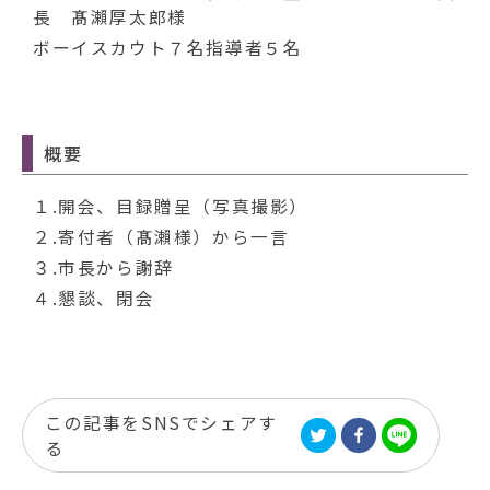
長 髙瀨厚太郎様
ボーイスカウト７名指導者５名
概要
１.開会、目録贈呈（写真撮影）
２.寄付者（髙瀨様）から一言
３.市長から謝辞
４.懇談、閉会
この記事をSNSでシェアす
る