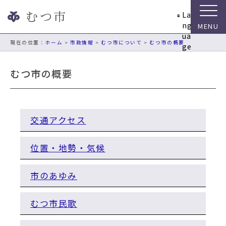
ナ
La
ビ
ng
ゲ
ua
ー
現在の位置：
ホーム
>
市政情報
>
むつ市について
>
むつ市の概要
ge
シ
ョ
むつ市の概要
ン
ス
キ
ッ
交通アクセス
プ
メ
ニ
位置・地勢・気候
ュ
ー
市のあゆみ
本
文
へ
むつ市民歌
移