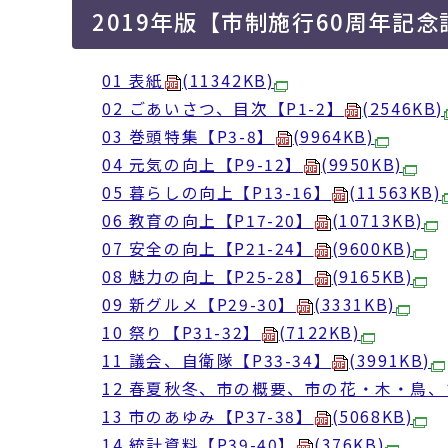
2019年版【市制施行60周年記念
01 表紙
(11342KB)
02 ごあいさつ、目次【P1-2】
(2546KB)
03 巻頭特集【P3-8】
(9964KB)
04 元気の向上【P9-12】
(9950KB)
05 暮らしの向上【P13-16】
(11563KB)
06 教育の向上【P17-20】
(10713KB)
07 安全の向上【P21-24】
(9600KB)
08 魅力の向上【P25-28】
(9165KB)
09 新グルメ【P29-30】
(3331KB)
10 祭り【P31-32】
(7122KB)
11 議会、自衛隊【P33-34】
(3991KB)
12 春夏秋冬、市の概要、市の花・木・鳥、む
13 市のあゆみ【P37-38】
(5068KB)
14 統計資料【P39-40】
(376KB)