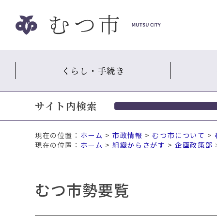
ナ
ビ
ゲ
ー
シ
くらし・手続き
ョ
ン
ス
サイト内検索
キ
ッ
プ
現在の位置：
ホーム
>
市政情報
>
むつ市について
>
メ
ホーム
>
組織からさがす
>
企画政策部
ニ
ュ
ー
むつ市勢要覧
本
文
へ