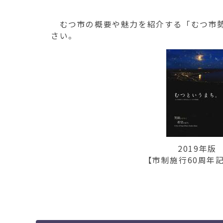
移
動
むつ市の概要や魅力を紹介する「むつ市勢
す
さい。
る
2019年版
【市制施行60周年