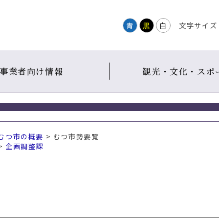
青
黒
白
文字サイズ
事業者向け情報
観光・文化・スポ
むつ市の概要
> むつ市勢要覧
>
企画調整課