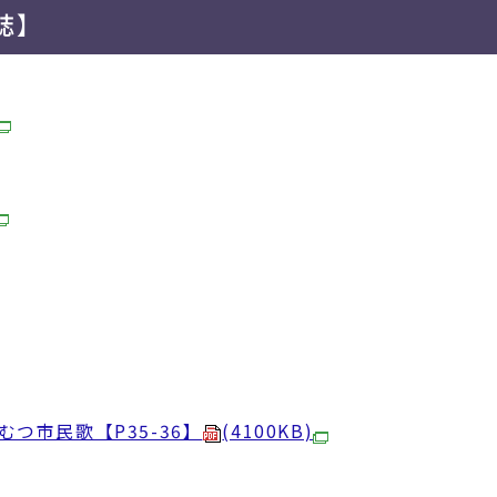
誌】
つ市民歌【P35-36】
(4100KB)