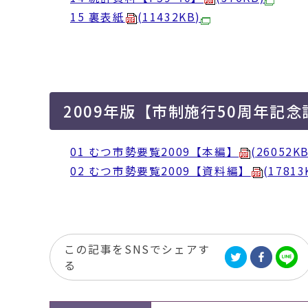
15 裏表紙
(11432KB)
2009年版【市制施行50周年記念
01 むつ市勢要覧2009【本編】
(26052KB
02 むつ市勢要覧2009【資料編】
(17813
この記事をSNSでシェアす
る