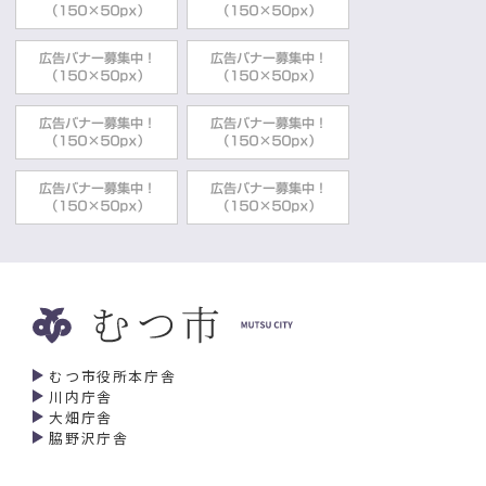
2025年12月11日
被災された方へ
罹災証明書等について
総務部防災安全課
2025年12月04日
自主防災組織
防災活動支援事業
総務部防災安全課
2025年12月04日
自主防災組織
自主防災組織の結成について
総務部防災安全課
2025年12月03日
防災関係計画等
むつ市国民保護計画
むつ市役所本庁舎
総務部防災安全課
川内庁舎
大畑庁舎
2025年10月31日
防災
脇野沢庁舎
【中止のお知らせ】むつ市防災フェスティ
バル2025