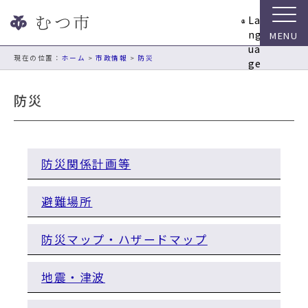
ナ
La
ビ
ng
ゲ
ua
ー
現在の位置：
ホーム
>
市政情報
>
防災
ge
シ
ョ
防災
ン
ス
キ
ッ
防災関係計画等
プ
メ
ニ
避難場所
ュ
ー
防災マップ・ハザードマップ
本
文
へ
地震・津波
移