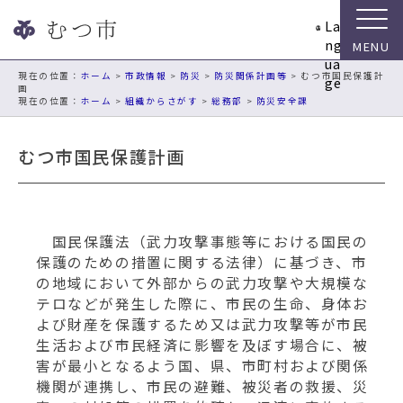
ナ
La
ビ
ng
ゲ
ua
ー
現在の位置：
ホーム
>
市政情報
>
防災
>
防災関係計画等
> むつ市国民保護計
ge
画
シ
ホーム
>
組織からさがす
>
総務部
>
防災安全課
ョ
ン
むつ市国民保護計画
ス
キ
ッ
プ
メ
国民保護法（武力攻撃事態等における国民の
ニ
保護のための措置に関する法律）に基づき、市
ュ
の地域において外部からの武力攻撃や大規模な
ー
テロなどが発生した際に、市民の生命、身体お
本
よび財産を保護するため又は武力攻撃等が市民
文
生活および市民経済に影響を及ぼす場合に、被
へ
害が最小となるよう国、県、市町村および関係
移
機関が連携し、市民の避難、被災者の救援、災