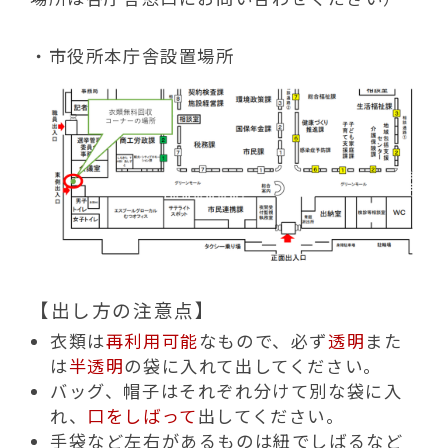
動
す
る
・市役所本庁舎設置場所
【出し方の注意点】
衣類は
再利用可能
なもので、必ず
透明
また
は
半透明
の袋に入れて出してください。
バッグ、帽子はそれぞれ分けて別な袋に入
れ、
口をしばって
出してください。
手袋など左右があるものは紐でしばるなど