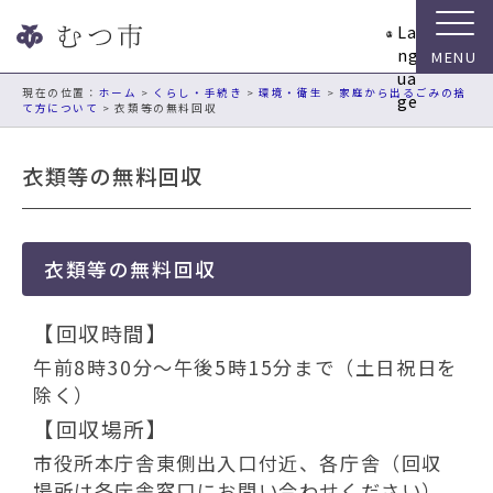
ナ
La
ビ
ng
ゲ
ua
ー
現在の位置：
ホーム
>
くらし・手続き
>
環境・衛生
>
家庭から出るごみの捨
ge
て方について
> 衣類等の無料回収
シ
ョ
ン
衣類等の無料回収
ス
キ
ッ
プ
衣類等の無料回収
メ
ニ
【回収時間】
ュ
午前8時30分～午後5時15分まで（土日祝日を
ー
本
除く）
文
【回収場所】
へ
市役所本庁舎東側出入口付近、各庁舎（回収
移
場所は各庁舎窓口にお問い合わせください）