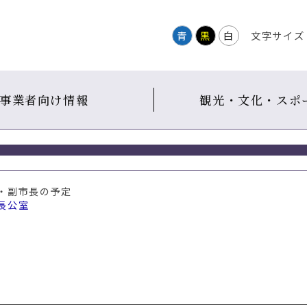
青
黒
白
文字サイズ
事業者向け情報
観光・文化・スポ
長・副市長の予定
長公室