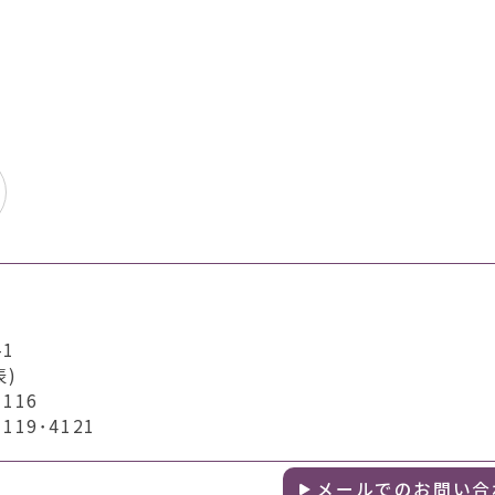
1
表)
116
19･4121
メールでのお問い合