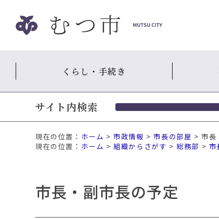
ナ
ビ
ゲ
ー
シ
くらし・手続き
ョ
ン
ス
サイト内検索
キ
ッ
プ
現在の位置：
ホーム
>
市政情報
>
市長の部屋
> 市
メ
ホーム
>
組織からさがす
>
総務部
>
市
ニ
ュ
ー
市長・副市長の予定
本
文
へ