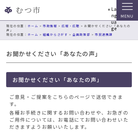
ナ
La
ビ
ng
ゲ
ua
ー
現在の位置：
ホーム
>
市政情報
>
広報・広聴
> お聞かせください「あなたの
ge
声」
シ
ホーム
>
組織からさがす
>
企画政策部
>
市民連携課
ョ
ン
お聞かせください「あなたの声」
ス
キ
ッ
プ
お聞かせください「あなたの声」
メ
ニ
ュ
ご意見・ご提案をこちらのページで送信できま
ー
す。
本
各種お手続きに関するお問い合わせや、お急ぎの
文
ご用件については、お電話にてお問い合わせいた
へ
だきますようお願いいたします。
移