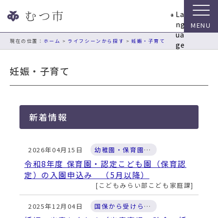
ナ
La
ビ
ng
ゲ
ua
ー
現在の位置：
ホーム
>
ライフシーンから探す
>
妊娠・子育て
ge
シ
ョ
妊娠・子育て
ン
ス
キ
ッ
新着情報
プ
メ
ニ
2026年04月15日
幼稚園・保育園・認定こども園
ュ
ー
令和8年度 保育園・認定こども園（保育認
本
定）の入園申込み （5月以降）
文
こどもみらい部こども家庭課
へ
移
2025年12月04日
国保から受けられる給付