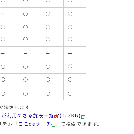
○
○
○
○
－
○
○
○
○
○
○
○
○
○
○
○
－
－
－
－
○
○
○
○
○
○
○
○
○
○
○
○
で決定します。
）が利用できる施設一覧
(153KB)
ステム「
ここdeサーチ
」で検索できます。