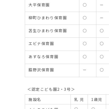
大平保育園
○
－
柳町ひまわり保育園
○
－
苫生ひまわり保育園
○
○
エビナ保育園
○
○
あすなろ保育園
○
○
脇野沢保育園
－
○
＜認定こども園2・3号＞
施設名
乳 児
1歳児