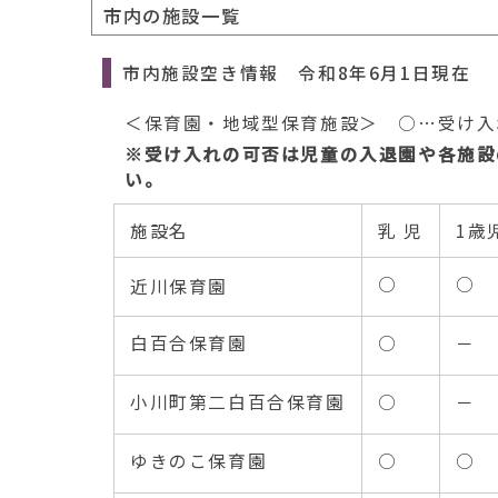
市内の施設一覧
市内施設空き情報 令和8年6月1日現在
＜保育園・地域型保育施設＞ ○…受け入
※受け入れの可否は児童の入退園や各施設
い。
施設名
乳 児
1歳
○
○
近川保育園
白百合保育園
○
－
小川町第二白百合保育園
○
－
ゆきのこ保育園
○
○