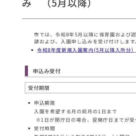
み （5月以降）
移
動
す
る
市では、令和8年5月以降に保育園および
請および、入園申し込みを受け付けします
令和8年度新規入園案内(5月以降入所分
申込み受付
受付期間​
申込期限
入園を希望する月の前月の1日まで
※1日が閉庁日の場合、翌開庁日までが受
受付時間