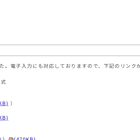
た。電子入力にも対応しておりますので、下記のリンク
一式
KB)
）
KB)
り）
(470KB)