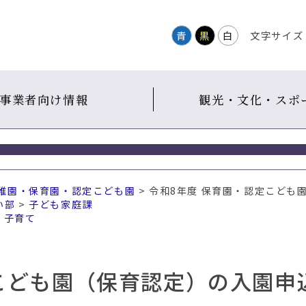
青
黒
白
文字サイズ
事業者向け情報
観光・文化・スポ
稚園・保育園・認定こども園
> 令和8年度 保育園・認定こども
い部
>
子ども家庭課
・子育て
こども園（保育認定）の入園申