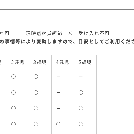
れ可 －…現時点定員超過 ×…受け入れ不可
の事情等により変動しますので、目安としてご利用くだ
児
2歳児
3歳児
4歳児
5歳児
○
○
－
－
○
○
－
○
○
○
－
○
○
○
○
○