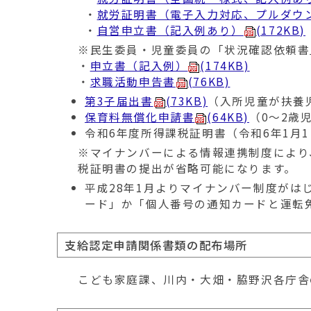
・
就労証明書（電子入力対応、プルダウ
・
自営申立書（記入例あり）
(172KB)
※民生委員・児童委員の「状況確認依頼書
・
申立書（記入例）
(174KB)
・
求職活動申告書
(76KB)
第3子届出書
(73KB)
（入所児童が扶養
保育料無償化申請書
(64KB)
（0～2歳
令和6年度所得課税証明書（令和6年1月
※マイナンバーによる情報連携制度により
税証明書の提出が省略可能になります。
平成28年1月よりマイナンバー制度がは
ード」か「個人番号の通知カードと運転
支給認定申請関係書類の配布場所
こども家庭課、川内・大畑・脇野沢各庁