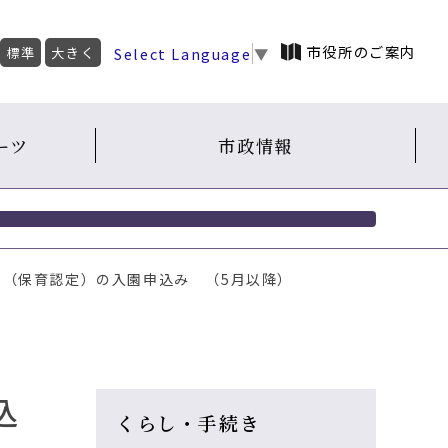
市役所のご案内
Select Language
▼
標準
大きく
ーツ
市政情報
園（保育認定）の入園申込み （5月以降）
込
くらし・手続き