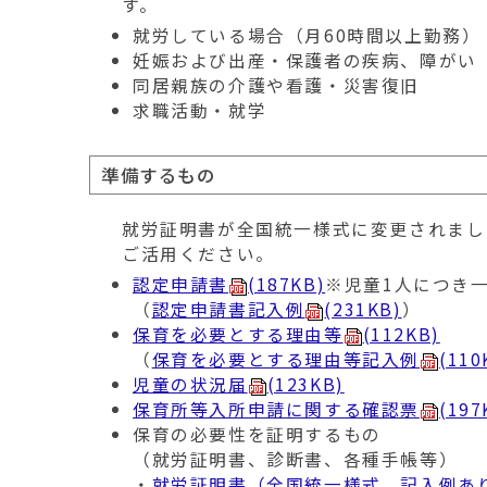
す。
就労している場合（月60時間以上勤務）
妊娠および出産・保護者の疾病、障がい
同居親族の介護や看護・災害復旧
求職活動・就学
準備するもの
就労証明書が全国統一様式に変更されまし
ご活用ください。
認定申請書
(187KB)
※児童1人につき
（
認定申請書記入例
(231KB)
）
保育を必要とする理由等
(112KB)
（
保育を必要とする理由等記入例
(110
児童の状況届
(123KB)
保育所等入所申請に関する確認票
(197
保育の必要性を証明するもの
（就労証明書、診断書、各種手帳等）
・
就労証明書（全国統一様式、記入例あ