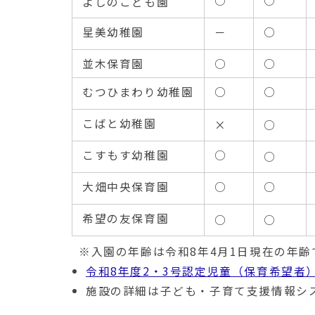
○
○
よしのこども園
星美幼稚園
－
○
並木保育園
○
○
むつひまわり幼稚園
○
○
こばと幼稚園
×
○
こすもす幼稚園
○
○
大畑中央保育園
○
○
希望の友保育園
○
○
※入園の年齢は令和8年4月1日現在の年齢
令和8年度2・3号認定児童（保育希望者
施設の詳細は子ども・子育て支援情報シ