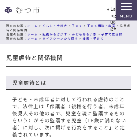
ナ
La
ビ
ng
ゲ
ua
ー
現在の位置：
ホーム
>
くらし・手続き
>
子育て
>
子育て相談・教室
> 児童虐
ge
待と関係機関
シ
ホーム
>
組織からさがす
>
子どもみらい部
>
子育て支援課
ョ
ホーム
>
ライフシーンから探す
>
妊娠・子育て
ン
ス
児童虐待と関係機関
キ
ッ
プ
メ
児童虐待とは
ニ
ュ
子ども・未成年者に対して行われる虐待のこと
ー
で、法律上は「保護者（親権を行う者、未成年
本
後見人その他の者で、児童を現に監護するもの
文
をいう）がその監護する児童（18歳に満たない
へ
者）に対し、次に掲げる行為をすること」と定
移
義されています。