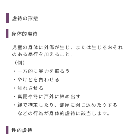
動
す
る
虐待の形態
身体的虐待
児童の身体に外傷が生じ、または生じるおそれ
のある暴行を加えること。
（例）
・一方的に暴力を振るう
・やけどを負わせる
・溺れさせる
・真夏や冬に戸外に締め出す
・縄で拘束したり、部屋に閉じ込めたりする
などの行為が身体的虐待に該当します。
性的虐待