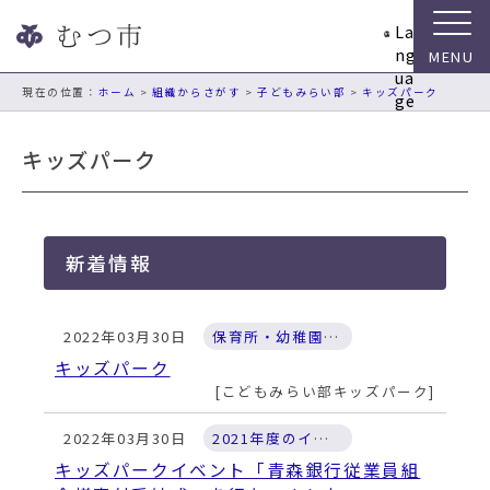
ナ
La
ビ
ng
ゲ
ua
ー
現在の位置：
ホーム
>
組織からさがす
>
子どもみらい部
>
キッズパーク
ge
シ
ョ
キッズパーク
ン
ス
キ
ッ
新着情報
プ
メ
ニ
2022年03月30日
保育所・幼稚園・キッズパーク等
ュ
ー
キッズパーク
本
こどもみらい部キッズパーク
文
へ
2022年03月30日
2021年度のイベント
移
キッズパークイベント「青森銀行従業員組