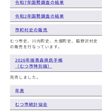
動
令和7年国勢調査の結果
す
る
令和2年国勢調査の結果
市町村史の販売
むつ市史、川内町史、大畑町史、脇野沢村史
の販売を行なっています。
2026年版青森県民手帳
（むつ市特別版）
完売しました。
年表
むつ市統計協会