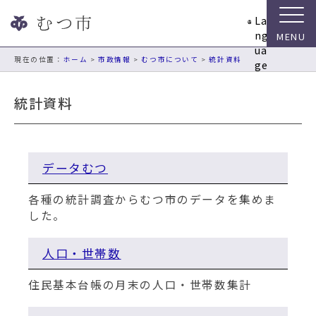
ナ
La
ビ
ng
ゲ
ua
ー
現在の位置：
ホーム
>
市政情報
>
むつ市について
>
統計資料
ge
シ
ョ
統計資料
ン
ス
キ
ッ
データむつ
プ
メ
各種の統計調査からむつ市のデータを集めま
ニ
した。
ュ
ー
本
人口・世帯数
文
へ
住民基本台帳の月末の人口・世帯数集計
移