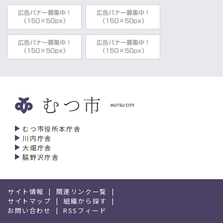
データむつ2012
政策推進部企画課
2022年02月07日
統計資料
データむつ2014
政策推進部企画課
2022年02月07日
統計資料
データむつ2013
政策推進部企画課
2022年02月07日
統計資料
むつ市役所本庁舎
川内庁舎
データむつ2011
大畑庁舎
政策推進部企画課
脇野沢庁舎
2022年02月07日
統計資料
住民基本台帳（人口集計表）アーカイブス
サイト情報
関連リンク一覧
政策推進部企画課
サイトマップ
組織から探す
お問い合わせ
RSSフィード
2022年02月07日
統計資料