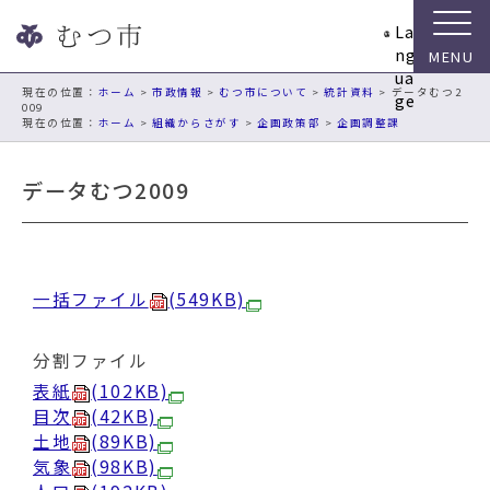
ナ
La
ビ
ng
ゲ
ua
ー
現在の位置：
ホーム
>
市政情報
>
むつ市について
>
統計資料
> データむつ2
ge
009
シ
ホーム
>
組織からさがす
>
企画政策部
>
企画調整課
ョ
ン
データむつ2009
ス
キ
ッ
プ
メ
一括ファイル
(549KB)
ニ
ュ
分割ファイル
ー
本
表紙
(102KB)
文
目次
(42KB)
へ
土地
(89KB)
移
気象
(98KB)