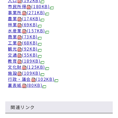
動
人口
(192KB)
す
市民所得
(180KB)
る
事業所
(271KB)
農業
(174KB)
林業
(69KB)
水産業
(157KB)
商業
(73KB)
工業
(68KB)
観光
(92KB)
交通
(55KB)
教育
(189KB)
文化財
(125KB)
施設
(109KB)
行政・議会
(102KB)
裏表紙
(80KB)
関連リンク