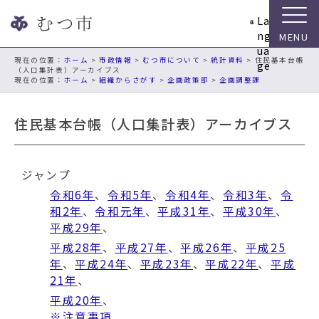
ナ
La
ビ
ng
ゲ
ua
ー
現在の位置：
ホーム
>
市政情報
>
むつ市について
>
統計資料
> 住民基本台帳
ge
（人口集計表）アーカイブス
シ
ホーム
>
組織からさがす
>
企画政策部
>
企画調整課
ョ
ン
住民基本台帳（人口集計表）アーカイブス
ス
キ
ッ
プ
ジャンプ
メ
令和6年
、
令和5年
、
令和4年
、
令和3年
、
令
ニ
和2年
、
令和元年
、
平成31年
、
平成30年
、
ュ
平成29年
、
ー
平成28年
、
平成27年
、
平成26年
、
平成25
本
年
、
平成24年
、
平成23年
、
平成22年
、
平成
文
21年
、
へ
平成20年
、
移
※注意事項