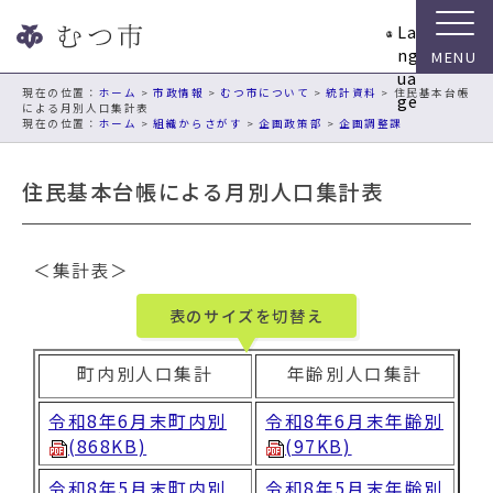
ナ
La
ビ
ng
ゲ
ua
ー
現在の位置：
ホーム
>
市政情報
>
むつ市について
>
統計資料
> 住民基本台帳
ge
による月別人口集計表
シ
ホーム
>
組織からさがす
>
企画政策部
>
企画調整課
ョ
ン
住民基本台帳による月別人口集計表
ス
キ
ッ
プ
＜集計表＞
メ
ニ
表のサイズを切替え
ュ
ー
町内別人口集計
年齢別人口集計
本
文
令和8年6月末町内別
令和8年6月末年齢別
へ
(868KB)
(97KB)
移
令和8年5月末町内別
令和8年5月末年齢別