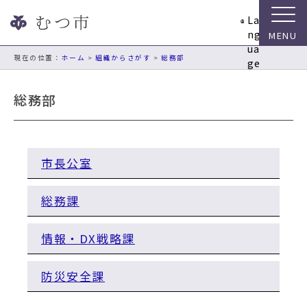
ナ
La
ビ
ng
ゲ
ua
ー
現在の位置：
ホーム
>
組織からさがす
>
総務部
ge
シ
ョ
総務部
ン
ス
キ
ッ
市長公室
プ
メ
ニ
総務課
ュ
ー
情報・DX戦略課
本
文
へ
防災安全課
移