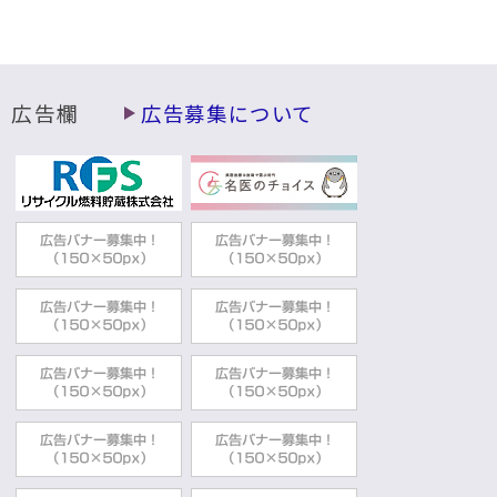
動
す
る
広告欄
広告募集について