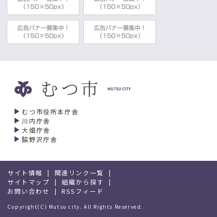
2025年05月01日
都市計画
むつ市の都市計画
まちづくり推進部都市計画課
2025年04月08日
都市計画
開発行為の許可について
まちづくり推進部都市計画課
2025年04月03日
まちづくり・都市計画に関する各種制度・事業
むつ市役所本庁舎
田名部まちなか再生協議会
川内庁舎
まちづくり推進部都市計画課
大畑庁舎
脇野沢庁舎
2025年03月26日
まちづくり・都市計画に関する各種制度・事業
金谷都市拠点地区都市再生整備計画
まちづくり推進部都市計画課
サイト情報
関連リンク一覧
サイトマップ
組織から探す
お問い合わせ
RSSフィード
2025年03月25日
都市計画
むつ市都市計画審議会
Copyright(C) Mutsu city. All Rights Reserved.
まちづくり推進部都市計画課