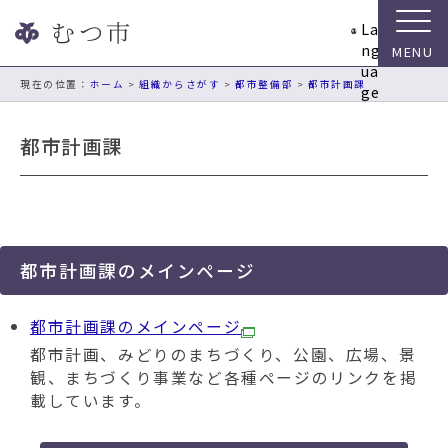
ナ
La
ビ
ng
ゲ
ua
ー
現在の位置：
ホーム
>
組織からさがす
>
都市整備部
>
都市計画課
ge
シ
ョ
都市計画課
ン
ス
キ
ッ
プ
メ
都市計画課のメインページ
ニ
ュ
都市計画課のメインページ
ー
都市計画、みどりのまちづくり、公園、広場、景
本
観、まちづくり事業など各種ページのリンクを掲
文
載しています。
へ
移