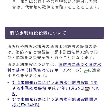
き、または公益上やむを得ないと許可した場
合は、代替地の確保を省略することとします。
消防水利施設設置について
消火栓や防火水槽等の消防水利施設の設置の際
は、消防本部と協議後、都市計画法第32条の同
意・協議を防災安全課と行うことになります。
消防水利施設については、
消防法に基づく消防水
利の基準（総務省消防庁ホームページ）
に適合
する必要があります。
むつ市開発行為に伴う消防水利施設設置に関
する事務処理要領 平成27年11月25日
(70K
B)
むつ市開発行為に伴う消防水利施設設置関連
様式
(24KB)