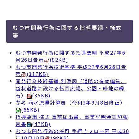
むつ市開発行為に関する指導要綱・様式
等
むつ市開発行為に関する指導要綱 平成27年6
月26日告示
(82KB)
むつ市開発行為技術基準 平成27年6月26日告
示
(317KB)
開発行為技術基準 別添図（道路の有効幅員、
袋状道路に設ける転回広場、公園・緑地の縁
石）
(35KB)
参考 雨水流量計算表（令和3年9月8日修正）
(65KB)
指導要綱 様式 事前届出書、事業説明会実施報
告書
(47KB)
むつ市開発行為の許可 手続きフロー図 平成30
年10月10日
(98KB)