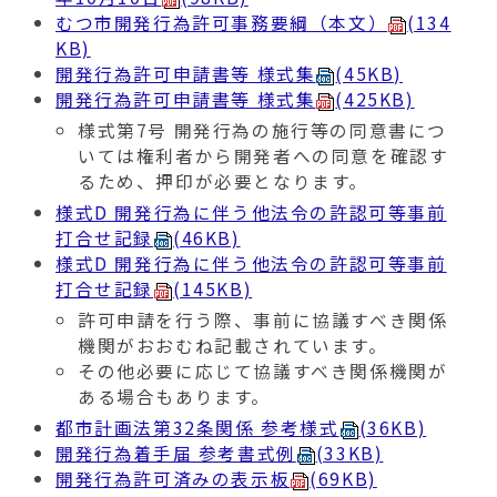
むつ市開発行為許可事務要綱（本文）
(134
KB)
開発行為許可申請書等 様式集
(45KB)
開発行為許可申請書等 様式集
(425KB)
様式第7号 開発行為の施行等の同意書につ
いては権利者から開発者への同意を確認す
るため、押印が必要となります。
様式D 開発行為に伴う他法令の許認可等事前
打合せ記録
(46KB)
様式D 開発行為に伴う他法令の許認可等事前
打合せ記録
(145KB)
許可申請を行う際、事前に協議すべき関係
機関がおおむね記載されています。
その他必要に応じて協議すべき関係機関が
ある場合もあります。
都市計画法第32条関係 参考様式
(36KB)
開発行為着手届 参考書式例
(33KB)
開発行為許可済みの表示板
(69KB)