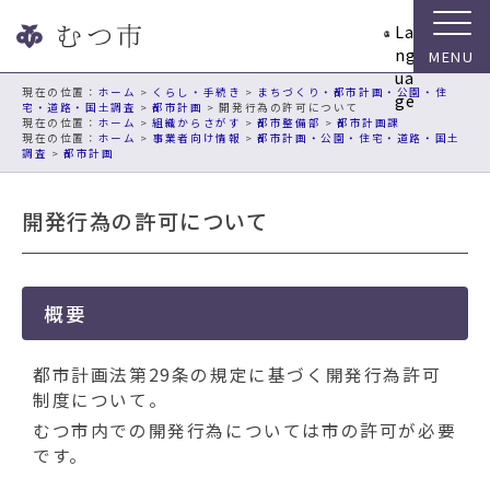
ナ
La
ビ
ng
ゲ
ua
ー
現在の位置：
ホーム
>
くらし・手続き
>
まちづくり・都市計画・公園・住
ge
宅・道路・国土調査
>
都市計画
> 開発行為の許可について
シ
ホーム
>
組織からさがす
>
都市整備部
>
都市計画課
ョ
ホーム
>
事業者向け情報
>
都市計画・公園・住宅・道路・国土
調査
>
都市計画
ン
ス
キ
開発行為の許可について
ッ
プ
メ
概要
ニ
ュ
ー
都市計画法第29条の規定に基づく開発行為許可
本
制度について。
文
むつ市内での開発行為については市の許可が必要
へ
です。
移